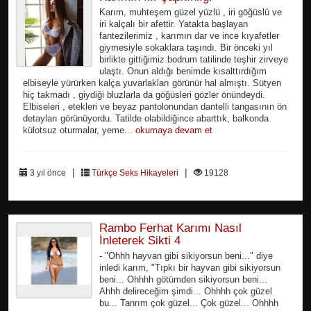
Karım, muhteşem güzel yüzlü , iri göğüslü ve
iri kalçalı bir afettir. Yatakta başlayan
fantezilerimiz , karımın dar ve ince kıyafetler
giymesiyle sokaklara taşındı. Bir önceki yıl
birlikte gittiğimiz bodrum tatilinde teşhir zirveye
ulaştı. Onun aldığı benimde kısalttırdığım
elbiseyle yürürken kalça yuvarlakları görünür hal almıştı. Sütyen
hiç takmadı , giydiği bluzlarla da göğüsleri gözler önündeydi.
Elbiseleri , etekleri ve beyaz pantolonundan dantelli tangasının ön
detayları görünüyordu. Tatilde olabildiğince abarttık, balkonda
külotsuz oturmalar, yeme...
okumaya devam et
|
|
3 yıl önce
Türkçe Seks Hikayeleri
19128
Rambo Ferhat Karımı Nasıl
İnleterek Sikti 4
- "Ohhh hayvan gibi sikiyorsun beni..." diye
inledi karım, "Tıpkı bir hayvan gibi sikiyorsun
beni... Ohhhh götümden sikiyorsun beni...
Ahhh delireceğim şimdi... Ohhhh çok güzel
bu... Tanrım çok güzel... Çok güzel... Ohhhh