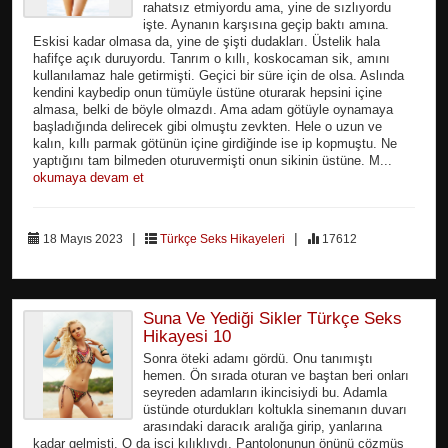
rahatsız etmiyordu ama, yine de sızlıyordu
işte. Aynanın karşısına geçip baktı amına.
Eskisi kadar olmasa da, yine de şişti dudakları. Üstelik hala
hafifçe açık duruyordu. Tanrım o kıllı, koskocaman sik, amını
kullanılamaz hale getirmişti. Geçici bir süre için de olsa. Aslında
kendini kaybedip onun tümüyle üstüne oturarak hepsini içine
almasa, belki de böyle olmazdı. Ama adam götüyle oynamaya
başladığında delirecek gibi olmuştu zevkten. Hele o uzun ve
kalın, kıllı parmak götünün içine girdiğinde ise ip kopmuştu. Ne
yaptığını tam bilmeden oturuvermişti onun sikinin üstüne. M...
okumaya devam et
|
|
18 Mayıs 2023
Türkçe Seks Hikayeleri
17612
Suna Ve Yediği Sikler Türkçe Seks
Hikayesi 10
Sonra öteki adamı gördü. Onu tanımıştı
hemen. Ön sırada oturan ve baştan beri onları
seyreden adamların ikincisiydi bu. Adamla
üstünde oturdukları koltukla sinemanın duvarı
arasındaki daracık aralığa girip, yanlarına
kadar gelmişti. O da işçi kılıklıydı. Pantolonunun önünü çözmüş