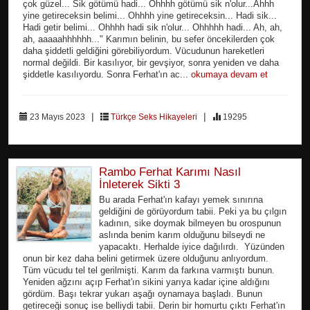
çok güzel... Sik götümü hadi... Ohhhh götümü sik n'olur...Ahhh
yine getireceksin belimi... Ohhhh yine getireceksin... Hadi sik...
Hadi getir belimi... Ohhhh hadi sik n'olur... Ohhhhh hadi... Ah, ah,
ah, aaaaahhhhhh..." Karımın belinin, bu sefer öncekilerden çok
daha şiddetli geldiğini görebiliyordum. Vücudunun hareketleri
normal değildi. Bir kasılıyor, bir gevşiyor, sonra yeniden ve daha
şiddetle kasılıyordu. Sonra Ferhat'ın ac...
okumaya devam et
|
|
23 Mayıs 2023
Türkçe Seks Hikayeleri
19295
Rambo Ferhat Karımı Nasıl
İnleterek Sikti 3
Bu arada Ferhat'ın kafayı yemek sınırına
geldiğini de görüyordum tabii. Peki ya bu çılgın
kadının, sike doymak bilmeyen bu orospunun
aslında benim karım olduğunu bilseydi ne
yapacaktı. Herhalde iyice dağılırdı. Yüzünden
onun bir kez daha belini getirmek üzere olduğunu anlıyordum.
Tüm vücudu tel tel gerilmişti. Karım da farkına varmıştı bunun.
Yeniden ağzını açıp Ferhat'ın sikini yarıya kadar içine aldığını
gördüm. Başı tekrar yukarı aşağı oynamaya başladı. Bunun
getireceği sonuç ise belliydi tabii. Derin bir homurtu çıktı Ferhat'ın