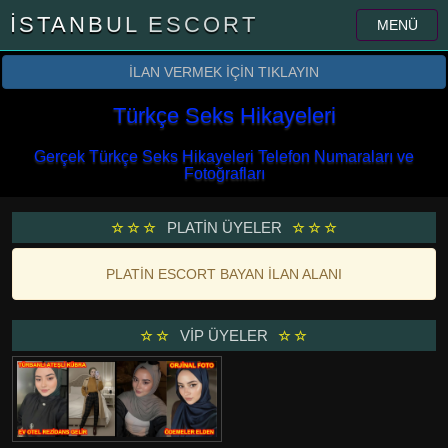
İSTANBUL ESCORT
MENÜ
İLAN VERMEK İÇİN TIKLAYIN
Türkçe Seks Hikayeleri
Gerçek Türkçe Seks Hikayeleri Telefon Numaraları ve
Fotoğrafları
PLATİN ÜYELER
PLATİN ESCORT BAYAN İLAN ALANI
VİP ÜYELER