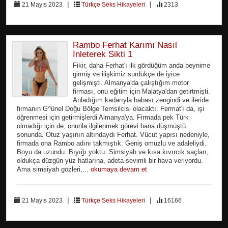
|
|
21 Mayıs 2023
Türkçe Seks Hikayeleri
2313
Rambo Ferhat Karımı Nasıl
İnleterek Sikti 1
Fikir, daha Ferhat'ı ilk gördüğüm anda beynime
girmiş ve ilişkimiz sürdükçe de iyice
gelişmişti. Almanya'da çalıştığım motor
firması, onu eğitim için Malatya'dan getirtmişti.
Anladığım kadarıyla babası zengindi ve ileride
firmanın G^ünel Doğu Bölge Temsilcisi olacaktı. Fermat'ı da, işi
öğrenmesi için getirmişlerdi Almanya'ya. Firmada pek Türk
olmadığı için de, onunla ilgilenmek görevi bana düşmüştü
sonunda. Otuz yaşının altındaydı Ferhat. Vücut yapısı nedeniyle,
firmada ona Rambo adını takmıştık. Geniş omuzlu ve adaleliydi.
Boyu da uzundu. Bıyığı yoktu. Simsiyah ve kısa kıvırcık saçları,
oldukça düzgün yüz hatlarına, adeta sevimli bir hava veriyordu.
Ama simsiyah gözleri,...
okumaya devam et
|
|
21 Mayıs 2023
Türkçe Seks Hikayeleri
16166