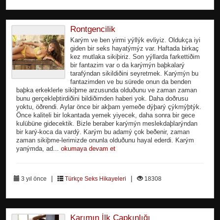
Rontgencilik
Karým ve ben yirmi yýllýk evliyiz. Oldukça iyi
giden bir seks hayatýmýz var. Haftada birkaç
kez mutlaka sikiþiriz. Son yýllarda farkettiðim
bir fantazim var o da karýmýn baþkalarý
tarafýndan sikildiðini seyretmek. Karýmýn bu
fantazimden ve bu sürede onun da benden
baþka erkeklerle sikiþme arzusunda olduðunu ve zaman zaman
bunu gerçekleþtirdiðini bildiðimden haberi yok. Daha doðrusu
yoktu, öðrendi. Aylar önce bir akþam yemeðe dýþarý çýkmýþtýk.
Önce kaliteli bir lokantada yemek yiyecek, daha sonra bir gece
kulübüne gidecektik. Bizle beraber karýmýn meslekdaþlarýndan
bir karý-koca da vardý. Karým bu adamý çok beðenir, zaman
zaman sikiþme-lerimizde onunla olduðunu hayal ederdi. Karým
yanýmda, ad...
okumaya devam et
|
|
3 yıl önce
Türkçe Seks Hikayeleri
18308
Karımın İlk Çapkınlığı