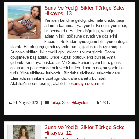
Suna Ve Yediği Sikler Türkçe Seks
Hikayesi 13
Yeniden kendine geldiğinde, hala orada, başı
adamın karnında, yatıyordu. Kendini yorulmuş
hissediyordu. Hafifçe doğrulup, yanağını
adamın kıllı göğsüne dayadı ve gözlerini
kapadı. Ne kadar uyuduğunu bilmiyordu doğal
olarak. Erkek gerçi şimdi uyanıktı ama, galiba o da uyumuştu
Suna'ya birlikte. İki sevgili gibi, öylece uyumuşlardı. Sonra
öpüşmeye başladılar. Önce küçük öpücüklerdi bunlar. Ama
giderek ısınmaya başladılar. Ve Suna kendini yeni bir azgınlık
dalgasının pençesinde buluverdi birden. Tanrım doymuyordu bir
türlü. Yine sikilmek istiyordu. Bir daha sikilmek istiyordu canı.
Elini adamın sikine uzattığında, daha da arttı bu istek.
Alabildiğine sertleşmiş, alabild...
okumaya devam et
|
|
21 Mayıs 2023
Türkçe Seks Hikayeleri
17017
Suna Ve Yediği Sikler Türkçe Seks
Hikayesi 12