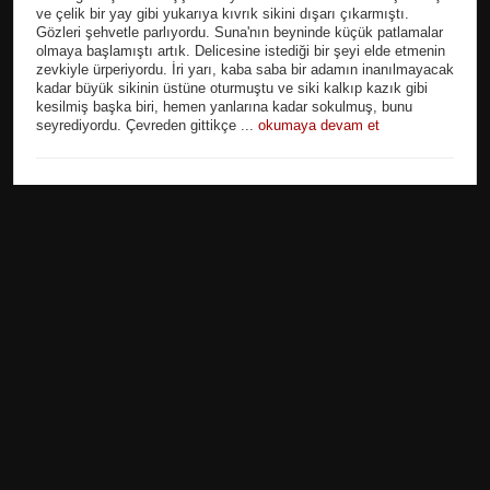
ve çelik bir yay gibi yukarıya kıvrık sikini dışarı çıkarmıştı.
Gözleri şehvetle parlıyordu. Suna'nın beyninde küçük patlamalar
olmaya başlamıştı artık. Delicesine istediği bir şeyi elde etmenin
zevkiyle ürperiyordu. İri yarı, kaba saba bir adamın inanılmayacak
kadar büyük sikinin üstüne oturmuştu ve siki kalkıp kazık gibi
kesilmiş başka biri, hemen yanlarına kadar sokulmuş, bunu
seyrediyordu. Çevreden gittikçe ...
okumaya devam et
|
|
18 Mayıs 2023
Türkçe Seks Hikayeleri
17716
Türkçe Seks Hikayeleri Konumu