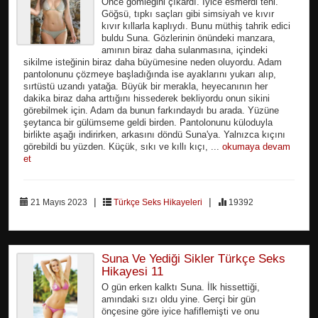
Önce gömleğini çıkardı. İyice esmerdi teni.
Göğsü, tıpkı saçları gibi simsiyah ve kıvır
kıvır kıllarla kaplıydı. Bunu müthiş tahrik edici
buldu Suna. Gözlerinin önündeki manzara,
amının biraz daha sulanmasına, içindeki
sikilme isteğinin biraz daha büyümesine neden oluyordu. Adam
pantolonunu çözmeye başladığında ise ayaklarını yukarı alıp,
sırtüstü uzandı yatağa. Büyük bir merakla, heyecanının her
dakika biraz daha arttığını hissederek bekliyordu onun sikini
görebilmek için. Adam da bunun farkındaydı bu arada. Yüzüne
şeytanca bir gülümseme geldi birden. Pantolonunu küloduyla
birlikte aşağı indirirken, arkasını döndü Suna'ya. Yalnızca kıçını
görebildi bu yüzden. Küçük, sıkı ve kıllı kıçı, ...
okumaya devam
et
|
|
21 Mayıs 2023
Türkçe Seks Hikayeleri
19392
Suna Ve Yediği Sikler Türkçe Seks
Hikayesi 11
O gün erken kalktı Suna. İlk hissettiği,
amındaki sızı oldu yine. Gerçi bir gün
önçesine göre iyice hafiflemişti ve onu