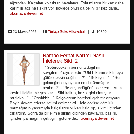
ağzından. Kalçaları koltuktan havalandı. Tohumlarını bir kez daha
karımın ağzına fışkırtıyor, böylece onun da belini bir kez daha...
okumaya devam et
|
|
23 Mayıs 2023
Türkçe Seks Hikayeleri
16890
Rambo Ferhat Karımı Nasıl
İnleterek Sikti 2
- "Götüreceksin beni ona değil mi
sevgilim..?"diye sordu, "Ohhh karını sikilmeye
götüreceksin değil mi..?" - "Bekliyor..." - "Sen
geleceğini söyleyince ne düşünmüştür
acaba..?" - "Ne düşündüğünü bilemem... Ama
kesin bildiğim bir şey var... Siki kalkıp, kazık gibi olmuştur
mutlaka..." - "Ooohhhh..." Kalçalarının hareketi giderek artıyordu.
Böyle devam ederse belimi getirecekti. Hala götüne gömülü
parmağımın yardımıyla kalçalarını yukarı kaldırıp, sikimi içinden
çıkardım. Sonra da bir elimle sikimi dibinden kavrayıp, başını,
içinden parmağımı çektiğim götüne da...
okumaya devam et