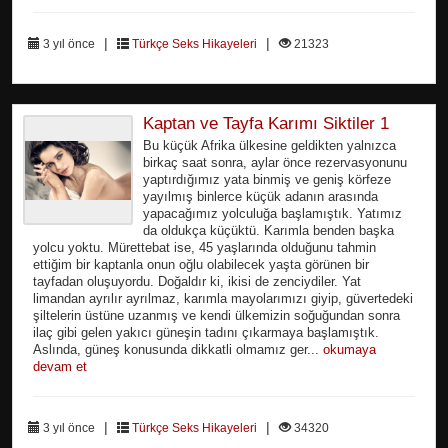
|
|
3 yıl önce
Türkçe Seks Hikayeleri
21323
Kaptan ve Tayfa Karımı Siktiler 1
Bu küçük Afrika ülkesine geldikten yalnızca
birkaç saat sonra, aylar önce rezervasyonunu
yaptırdığımız yata binmiş ve geniş körfeze
yayılmış binlerce küçük adanın arasında
yapacağımız yolculuğa başlamıştık. Yatımız
da oldukça küçüktü. Karımla benden başka
yolcu yoktu. Mürettebat ise, 45 yaşlarında olduğunu tahmin
ettiğim bir kaptanla onun oğlu olabilecek yaşta görünen bir
tayfadan oluşuyordu. Doğaldır ki, ikisi de zenciydiler. Yat
limandan ayrılır ayrılmaz, karımla mayolarımızı giyip, güvertedeki
şiltelerin üstüne uzanmış ve kendi ülkemizin soğuğundan sonra
ilaç gibi gelen yakıcı güneşin tadını çıkarmaya başlamıştık.
Aslında, güneş konusunda dikkatli olmamız ger...
okumaya
devam et
|
|
3 yıl önce
Türkçe Seks Hikayeleri
34320