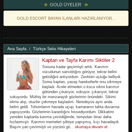
GOLD ÜYELER
GOLD ESCORT BAYAN İLANLARI HAZIRLANIYOR...
Ana Sayfa
Türkçe Seks Hikayeleri
Kaptan ve Tayfa Karımı Siktiler 2
Sonuna kadar geçirmişti artık. Karımın
vücudunun sarsıldığını görüyor, tekrar belini
getirdiğini anlıyordum. Zevkten uçtuğu belliydi.
Sonra kaptan, yavaş hareketlerle onu sikmeye
başladı. Acele etmeden o koca sikini karımın
götünden çıkarıyor, sokuyor, çıkarıyor, tekrar
sokuyordu. Müthiş bir manzaraydı gözlerimin önündeki. Sikimi
elime alıp, otuzbir çekmeye başladım. Neredeyse aynı anda
belim geldi. Tohumlarım havada uçup, kamaranın tahta duvarına
yapışıyordu. Gözlerimin karardığını hissediyordum. Dikkatimi
yeniden kaptanla karıma çevirdiğimde, tempoları biraz daha
hızlanmıştı. Karımın memeleri şilteye yapışmış, kıçı havadaydı.
Başını yan çevirmişti ve yüzünü gö...
okumaya devam et