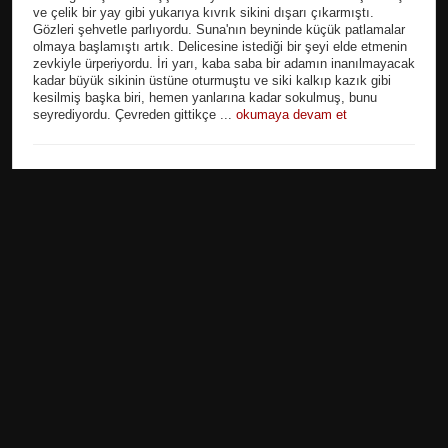
ve çelik bir yay gibi yukarıya kıvrık sikini dışarı çıkarmıştı.
Gözleri şehvetle parlıyordu. Suna'nın beyninde küçük patlamalar
olmaya başlamıştı artık. Delicesine istediği bir şeyi elde etmenin
zevkiyle ürperiyordu. İri yarı, kaba saba bir adamın inanılmayacak
kadar büyük sikinin üstüne oturmuştu ve siki kalkıp kazık gibi
kesilmiş başka biri, hemen yanlarına kadar sokulmuş, bunu
seyrediyordu. Çevreden gittikçe ...
okumaya devam et
|
|
18 Mayıs 2023
Türkçe Seks Hikayeleri
17658
Türkçe Seks Hikayeleri Konumu