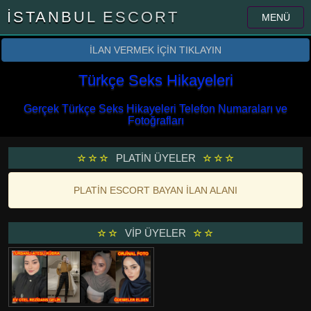
İSTANBUL ESCORT
MENÜ
İLAN VERMEK İÇİN TIKLAYIN
Türkçe Seks Hikayeleri
Gerçek Türkçe Seks Hikayeleri Telefon Numaraları ve
Fotoğrafları
PLATİN ÜYELER
PLATİN ESCORT BAYAN İLAN ALANI
VİP ÜYELER