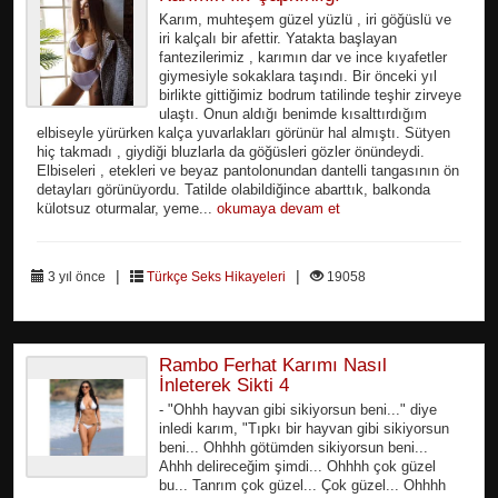
Karım, muhteşem güzel yüzlü , iri göğüslü ve
iri kalçalı bir afettir. Yatakta başlayan
fantezilerimiz , karımın dar ve ince kıyafetler
giymesiyle sokaklara taşındı. Bir önceki yıl
birlikte gittiğimiz bodrum tatilinde teşhir zirveye
ulaştı. Onun aldığı benimde kısalttırdığım
elbiseyle yürürken kalça yuvarlakları görünür hal almıştı. Sütyen
hiç takmadı , giydiği bluzlarla da göğüsleri gözler önündeydi.
Elbiseleri , etekleri ve beyaz pantolonundan dantelli tangasının ön
detayları görünüyordu. Tatilde olabildiğince abarttık, balkonda
külotsuz oturmalar, yeme...
okumaya devam et
|
|
3 yıl önce
Türkçe Seks Hikayeleri
19058
Rambo Ferhat Karımı Nasıl
İnleterek Sikti 4
- "Ohhh hayvan gibi sikiyorsun beni..." diye
inledi karım, "Tıpkı bir hayvan gibi sikiyorsun
beni... Ohhhh götümden sikiyorsun beni...
Ahhh delireceğim şimdi... Ohhhh çok güzel
bu... Tanrım çok güzel... Çok güzel... Ohhhh