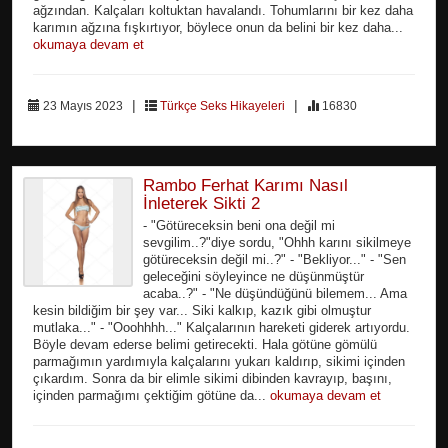
ağzından. Kalçaları koltuktan havalandı. Tohumlarını bir kez daha
karımın ağzına fışkırtıyor, böylece onun da belini bir kez daha...
okumaya devam et
|
|
23 Mayıs 2023
Türkçe Seks Hikayeleri
16830
Rambo Ferhat Karımı Nasıl
İnleterek Sikti 2
- "Götüreceksin beni ona değil mi
sevgilim..?"diye sordu, "Ohhh karını sikilmeye
götüreceksin değil mi..?" - "Bekliyor..." - "Sen
geleceğini söyleyince ne düşünmüştür
acaba..?" - "Ne düşündüğünü bilemem... Ama
kesin bildiğim bir şey var... Siki kalkıp, kazık gibi olmuştur
mutlaka..." - "Ooohhhh..." Kalçalarının hareketi giderek artıyordu.
Böyle devam ederse belimi getirecekti. Hala götüne gömülü
parmağımın yardımıyla kalçalarını yukarı kaldırıp, sikimi içinden
çıkardım. Sonra da bir elimle sikimi dibinden kavrayıp, başını,
içinden parmağımı çektiğim götüne da...
okumaya devam et