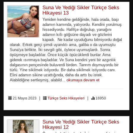
Suna Ve Yediği Sikler Türkçe Seks
Hikayesi 13
Yeniden kendine geldiğinde, hala orada, başı
adamın karnında, yatıyordu. Kendini yorulmuş
hissediyordu. Hafifçe doğrulup, yanağını
adamın kıllı göğsüne dayadı ve gözlerini
kapadı. Ne kadar uyuduğunu bilmiyordu doğal
olarak. Erkek gerçi şimdi uyanıktı ama, galiba o da uyumuştu
Suna'ya birlikte. İki sevgili gibi, öylece uyumuşlardı. Sonra
öpüşmeye başladılar. Önce küçük öpücüklerdi bunlar. Ama
giderek ısınmaya başladılar. Ve Suna kendini yeni bir azgınlık
dalgasının pençesinde buluverdi birden. Tanrım doymuyordu bir
türlü. Yine sikilmek istiyordu. Bir daha sikilmek istiyordu canı.
Elini adamın sikine uzattığında, daha da arttı bu istek.
Alabildiğine sertleşmiş, alabild...
okumaya devam et
|
|
21 Mayıs 2023
Türkçe Seks Hikayeleri
16950
Suna Ve Yediği Sikler Türkçe Seks
Hikayesi 12