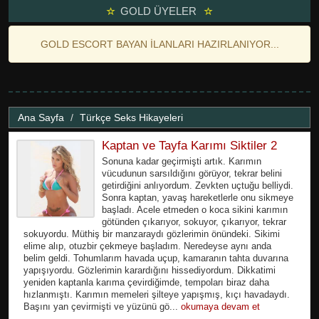
GOLD ÜYELER
GOLD ESCORT BAYAN İLANLARI HAZIRLANIYOR...
Ana Sayfa
Türkçe Seks Hikayeleri
Kaptan ve Tayfa Karımı Siktiler 2
Sonuna kadar geçirmişti artık. Karımın
vücudunun sarsıldığını görüyor, tekrar belini
getirdiğini anlıyordum. Zevkten uçtuğu belliydi.
Sonra kaptan, yavaş hareketlerle onu sikmeye
başladı. Acele etmeden o koca sikini karımın
götünden çıkarıyor, sokuyor, çıkarıyor, tekrar
sokuyordu. Müthiş bir manzaraydı gözlerimin önündeki. Sikimi
elime alıp, otuzbir çekmeye başladım. Neredeyse aynı anda
belim geldi. Tohumlarım havada uçup, kamaranın tahta duvarına
yapışıyordu. Gözlerimin karardığını hissediyordum. Dikkatimi
yeniden kaptanla karıma çevirdiğimde, tempoları biraz daha
hızlanmıştı. Karımın memeleri şilteye yapışmış, kıçı havadaydı.
Başını yan çevirmişti ve yüzünü gö...
okumaya devam et