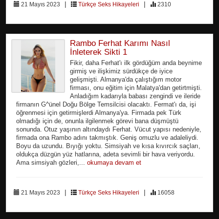
|
|
21 Mayıs 2023
Türkçe Seks Hikayeleri
2310
Rambo Ferhat Karımı Nasıl
İnleterek Sikti 1
Fikir, daha Ferhat'ı ilk gördüğüm anda beynime
girmiş ve ilişkimiz sürdükçe de iyice
gelişmişti. Almanya'da çalıştığım motor
firması, onu eğitim için Malatya'dan getirtmişti.
Anladığım kadarıyla babası zengindi ve ileride
firmanın G^ünel Doğu Bölge Temsilcisi olacaktı. Fermat'ı da, işi
öğrenmesi için getirmişlerdi Almanya'ya. Firmada pek Türk
olmadığı için de, onunla ilgilenmek görevi bana düşmüştü
sonunda. Otuz yaşının altındaydı Ferhat. Vücut yapısı nedeniyle,
firmada ona Rambo adını takmıştık. Geniş omuzlu ve adaleliydi.
Boyu da uzundu. Bıyığı yoktu. Simsiyah ve kısa kıvırcık saçları,
oldukça düzgün yüz hatlarına, adeta sevimli bir hava veriyordu.
Ama simsiyah gözleri,...
okumaya devam et
|
|
21 Mayıs 2023
Türkçe Seks Hikayeleri
16058