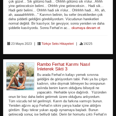
çok güzel... Sik götümü hadi... Ohhhh götümü sik n'olur...Ahhh
yine getireceksin belimi... Ohhhh yine getireceksin... Hadi sik...
Hadi getir belimi... Ohhhh hadi sik n'olur... Ohhhhh hadi... Ah, ah,
ah, aaaaahhhhhh..." Karımın belinin, bu sefer öncekilerden çok
daha şiddetli geldiğini görebiliyordum. Vücudunun hareketleri
normal değildi. Bir kasılıyor, bir gevşiyor, sonra yeniden ve daha
şiddetle kasılıyordu. Sonra Ferhat'ın ac...
okumaya devam et
|
|
23 Mayıs 2023
Türkçe Seks Hikayeleri
19225
Rambo Ferhat Karımı Nasıl
İnleterek Sikti 3
Bu arada Ferhat'ın kafayı yemek sınırına
geldiğini de görüyordum tabii. Peki ya bu çılgın
kadının, sike doymak bilmeyen bu orospunun
aslında benim karım olduğunu bilseydi ne
yapacaktı. Herhalde iyice dağılırdı. Yüzünden
onun bir kez daha belini getirmek üzere olduğunu anlıyordum.
Tüm vücudu tel tel gerilmişti. Karım da farkına varmıştı bunun.
Yeniden ağzını açıp Ferhat'ın sikini yarıya kadar içine aldığını
gördüm. Başı tekrar yukarı aşağı oynamaya başladı. Bunun
getireceği sonuç ise belliydi tabii. Derin bir homurtu çıktı Ferhat'ın