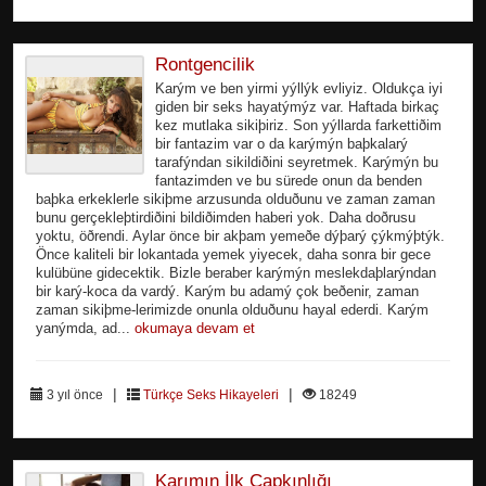
Rontgencilik
Karým ve ben yirmi yýllýk evliyiz. Oldukça iyi
giden bir seks hayatýmýz var. Haftada birkaç
kez mutlaka sikiþiriz. Son yýllarda farkettiðim
bir fantazim var o da karýmýn baþkalarý
tarafýndan sikildiðini seyretmek. Karýmýn bu
fantazimden ve bu sürede onun da benden
baþka erkeklerle sikiþme arzusunda olduðunu ve zaman zaman
bunu gerçekleþtirdiðini bildiðimden haberi yok. Daha doðrusu
yoktu, öðrendi. Aylar önce bir akþam yemeðe dýþarý çýkmýþtýk.
Önce kaliteli bir lokantada yemek yiyecek, daha sonra bir gece
kulübüne gidecektik. Bizle beraber karýmýn meslekdaþlarýndan
bir karý-koca da vardý. Karým bu adamý çok beðenir, zaman
zaman sikiþme-lerimizde onunla olduðunu hayal ederdi. Karým
yanýmda, ad...
okumaya devam et
|
|
3 yıl önce
Türkçe Seks Hikayeleri
18249
Karımın İlk Çapkınlığı