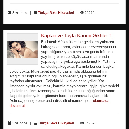
|
|
3 yıl önce
Türkçe Seks Hikayeleri
21261
Kaptan ve Tayfa Karımı Siktiler 1
Bu küçük Afrika ülkesine geldikten yalnızca
birkaç saat sonra, aylar önce rezervasyonunu
yaptırdığımız yata binmiş ve geniş körfeze
yayılmış binlerce küçük adanın arasında
yapacağımız yolculuğa başlamıştık. Yatımız
da oldukça küçüktü. Karımla benden başka
yolcu yoktu. Mürettebat ise, 45 yaşlarında olduğunu tahmin
ettiğim bir kaptanla onun oğlu olabilecek yaşta görünen bir
tayfadan oluşuyordu. Doğaldır ki, ikisi de zenciydiler. Yat
limandan ayrılır ayrılmaz, karımla mayolarımızı giyip, güvertedeki
şiltelerin üstüne uzanmış ve kendi ülkemizin soğuğundan sonra
ilaç gibi gelen yakıcı güneşin tadını çıkarmaya başlamıştık.
Aslında, güneş konusunda dikkatli olmamız ger...
okumaya
devam et
|
|
3 yıl önce
Türkçe Seks Hikayeleri
34259