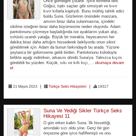
Önce gömleğini çıkardı. İyice esmerdi teni.
Göğsü, tıpkı saçları gibi simsiyah ve kıvır
kıvır kıllarla kaplıydı. Bunu müthiş tahrik edici
buldu Suna. Gözlerinin önündeki manzara,
amının biraz daha sulanmasına, içindeki
sikilme isteğinin biraz daha büyümesine neden oluyordu. Adam
pantolonunu çözmeye başladığında ise ayaklarını yukarı alıp,
sırtüstü uzandı yatağa. Büyük bir merakla, heyecanının her
dakika biraz daha arttığını hissederek bekliyordu onun sikini
görebilmek için. Adam da bunun farkındaydı bu arada. Yüzüne
şeytanca bir gülümseme geldi birden. Pantolonunu küloduyla
birlikte aşağı indirirken, arkasını döndü Suna'ya. Yalnızca kıçını
görebildi bu yüzden. Küçük, sıkı ve kıllı kıçı, ...
okumaya devam
et
|
|
21 Mayıs 2023
Türkçe Seks Hikayeleri
19317
Suna Ve Yediği Sikler Türkçe Seks
Hikayesi 11
O gün erken kalktı Suna. İlk hissettiği,
amındaki sızı oldu yine. Gerçi bir gün
önçesine göre iyice hafiflemişti ve onu