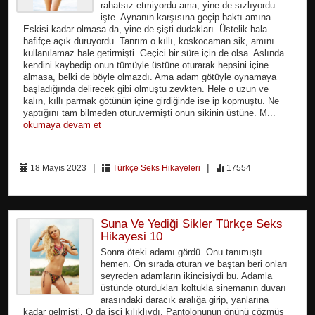
rahatsız etmiyordu ama, yine de sızlıyordu
işte. Aynanın karşısına geçip baktı amına.
Eskisi kadar olmasa da, yine de şişti dudakları. Üstelik hala
hafifçe açık duruyordu. Tanrım o kıllı, koskocaman sik, amını
kullanılamaz hale getirmişti. Geçici bir süre için de olsa. Aslında
kendini kaybedip onun tümüyle üstüne oturarak hepsini içine
almasa, belki de böyle olmazdı. Ama adam götüyle oynamaya
başladığında delirecek gibi olmuştu zevkten. Hele o uzun ve
kalın, kıllı parmak götünün içine girdiğinde ise ip kopmuştu. Ne
yaptığını tam bilmeden oturuvermişti onun sikinin üstüne. M...
okumaya devam et
|
|
18 Mayıs 2023
Türkçe Seks Hikayeleri
17554
Suna Ve Yediği Sikler Türkçe Seks
Hikayesi 10
Sonra öteki adamı gördü. Onu tanımıştı
hemen. Ön sırada oturan ve baştan beri onları
seyreden adamların ikincisiydi bu. Adamla
üstünde oturdukları koltukla sinemanın duvarı
arasındaki daracık aralığa girip, yanlarına
kadar gelmişti. O da işçi kılıklıydı. Pantolonunun önünü çözmüş